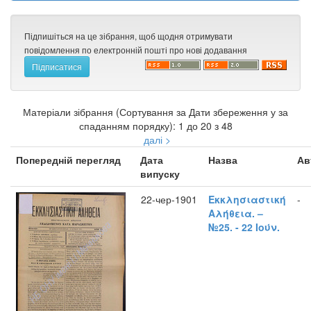
Підпишіться на це зібрання, щоб щодня отримувати
повідомлення по електронній пошті про нові додавання
Матеріали зібрання (Сортування за Дати збереження у за
спаданням порядку): 1 до 20 з 48
далі >
Попередній перегляд
Дата
Назва
Ав
випуску
22-чер-1901
Εκκλησιαστική
-
Αλήθεια. –
№25. - 22 Ιούν.