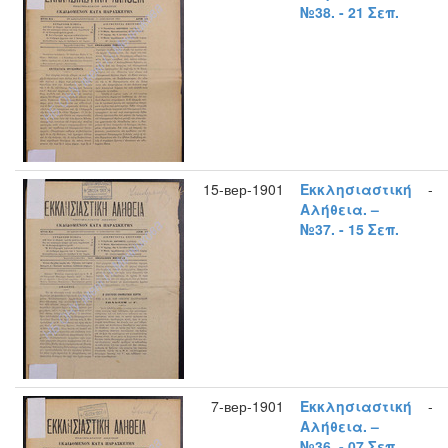
№38. - 21 Σεπ.
15-вер-1901
Εκκλησιαστική
-
Αλήθεια. –
№37. - 15 Σεπ.
7-вер-1901
Εκκλησιαστική
-
Αλήθεια. –
№36. - 07 Σεπ.