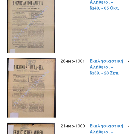
Αλήθεια. –
№40. - 05 Οκτ.
28-вер-1901
Εκκλησιαστική
-
Αλήθεια. –
№39. - 28 Σεπ.
21-вер-1900
Εκκλησιαστική
-
Αλήθεια. –