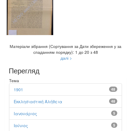
Матеріали зібрання (Сортування за Дати збереження у за
спаданням порядку): 1 до 20 з 48
далі >
Перегляд
Тема
1901
48
Εκκλησιαστική Αλήθεια
48
Ιανουάριος
5
Ιούνιος
5