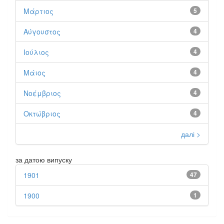
Μάρτιος
5
Αύγουστος
4
Ιούλιος
4
Μάιος
4
Νοέμβριος
4
Οκτώβριος
4
далі >
за датою випуску
1901
47
1900
1