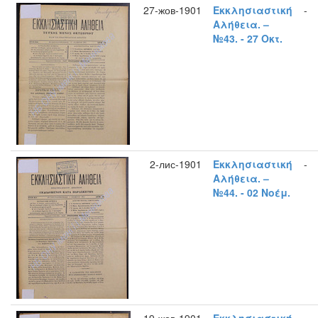
27-жов-1901
Εκκλησιαστική
-
Αλήθεια. –
№43. - 27 Οκτ.
2-лис-1901
Εκκλησιαστική
-
Αλήθεια. –
№44. - 02 Νοέμ.