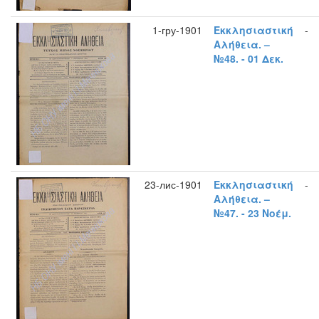
1-гру-1901
Εκκλησιαστική
-
Αλήθεια. –
№48. - 01 Δεκ.
23-лис-1901
Εκκλησιαστική
-
Αλήθεια. –
№47. - 23 Νοέμ.