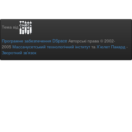
Тема від
Програмне забезпечення DSpace
Авторські права © 2002-
2005
Массачусетський технологічний інститут
та
Х’юлет Пакард
-
Зворотний зв’язок