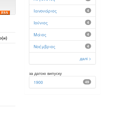
Ιανουάριος
4
Ιούνιος
4
Μάιος
4
р(и)
Νοέμβριος
4
далі >
за датою випуску
1900
49