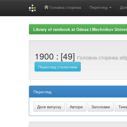
Головна сторінка
Перегляд
Дов
Skip
navigation
Library of rarebook at Odesa I.Mechnikov Univer
1900 : [49]
Головна сторінка зі
Перегляд статистики
Перегляд