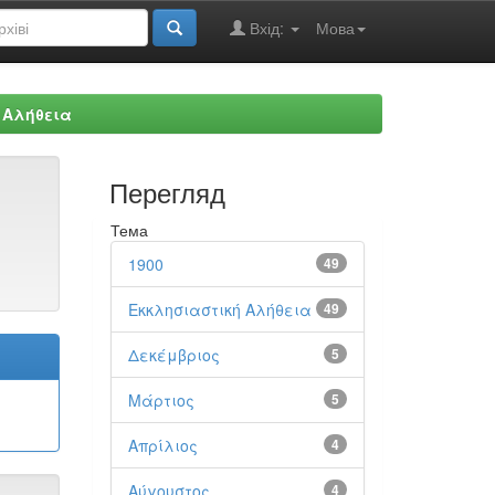
Вхід:
Мова
 Αλήθεια
Перегляд
Тема
1900
49
Εκκλησιαστική Αλήθεια
49
Δεκέμβριος
5
Μάρτιος
5
Απρίλιος
4
Αύγουστος
4