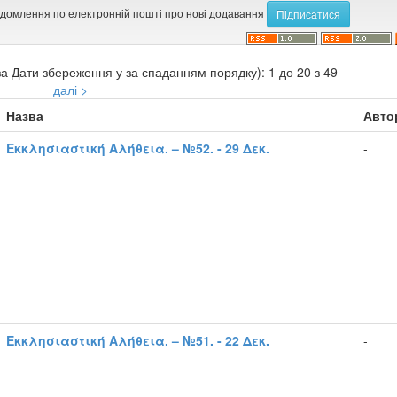
ідомлення по електронній пошті про нові додавання
а Дати збереження у за спаданням порядку): 1 до 20 з 49
далі >
Назва
Авто
Εκκλησιαστική Αλήθεια. – №52. - 29 Δεκ.
-
Εκκλησιαστική Αλήθεια. – №51. - 22 Δεκ.
-