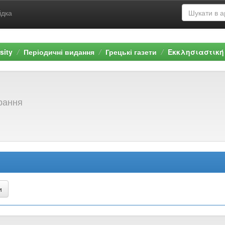
ідка
sity
Періодичні видання
Грецькі газети
Εκκλησιαστική
брання