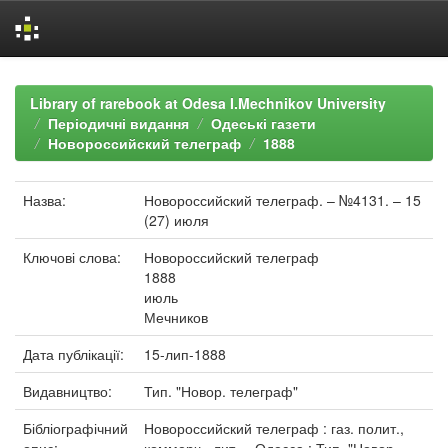
Skip
navigation
Library of rarebook at Odesa I.Mechnikov University
Періодичні видання
Одеські газети
Новороссийский телеграф
1888
Назва:
Новороссийский телеграф. – №4131. – 15
(27) июля
Ключові слова:
Новороссийский телеграф
1888
июль
Мечников
Дата публікації:
15-лип-1888
Видавництво:
Тип. "Новор. телеграф"
Бібліографічний
Новороссийский телеграф : газ. полит.,