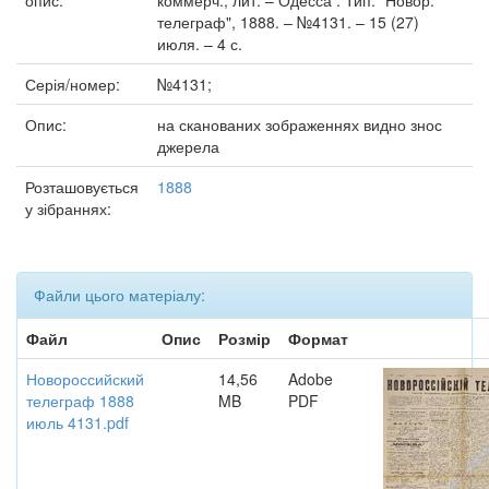
опис:
коммерч., лит. – Одесса : Тип. "Новор.
телеграф", 1888. – №4131. – 15 (27)
июля. – 4 с.
Серія/номер:
№4131;
Опис:
на сканованих зображеннях видно знос
джерела
Розташовується
1888
у зібраннях:
Файли цього матеріалу:
Файл
Опис
Розмір
Формат
Новороссийский
14,56
Adobe
телеграф 1888
MB
PDF
июль 4131.pdf