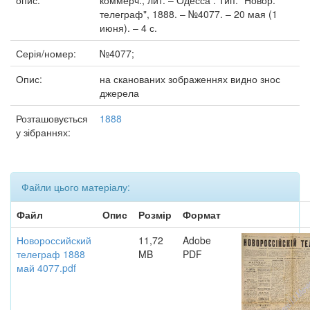
опис:
коммерч., лит. – Одесса : Тип. "Новор.
телеграф", 1888. – №4077. – 20 мая (1
июня). – 4 с.
Серія/номер:
№4077;
Опис:
на сканованих зображеннях видно знос
джерела
Розташовується
1888
у зібраннях:
Файли цього матеріалу:
Файл
Опис
Розмір
Формат
Новороссийский
11,72
Adobe
телеграф 1888
MB
PDF
май 4077.pdf