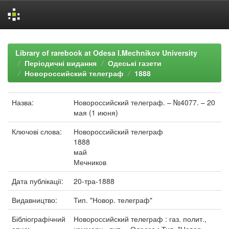
Skip
navigation
Library of rarebook at Odesa I.Mechnikov University
Періодичні видання
Одеські газети
Новороссийский телеграф
1888
Назва:
Новороссийский телеграф. – №4077. – 20
мая (1 июня)
Ключові слова:
Новороссийский телеграф
1888
май
Мечников
Дата публікації:
20-тра-1888
Видавництво:
Тип. "Новор. телеграф"
Бібліографічний
Новороссийский телеграф : газ. полит.,