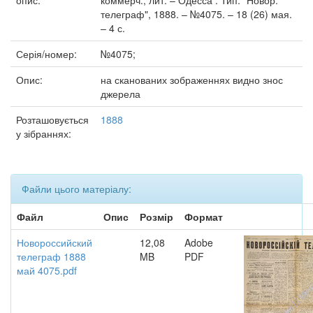
опис:
коммерч., лит. – Одесса : Тип. "Новор.
телеграф", 1888. – №4075. – 18 (26) мая.
– 4 с.
Серія/номер:
№4075;
Опис:
на сканованих зображеннях видно знос
джерела
Розташовується
1888
у зібраннях:
Файли цього матеріалу:
Файл
Опис
Розмір
Формат
Новороссийский
12,08
Adobe
телеграф 1888
MB
PDF
май 4075.pdf