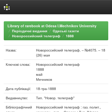
Skip
navigation
Library of rarebook at Odesa I.Mechnikov University
Періодичні видання
Одеські газети
Новороссийский телеграф
1888
Назва:
Новороссийский телеграф. – №4075. – 18
(26) мая
Ключові слова:
Новороссийский телеграф
1888
май
Мечников
Дата публікації:
18-тра-1888
Видавництво:
Тип. "Новор. телеграф"
Бібліографічний
Новороссийский телеграф : газ. полит.,