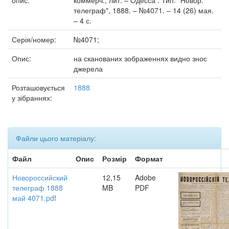
опис:
коммерч., лит. – Одесса : Тип. "Новор.
телеграф", 1888. – №4071. – 14 (26) мая.
– 4 с.
Серія/номер:
№4071;
Опис:
на сканованих зображеннях видно знос
джерела
Розташовується
1888
у зібраннях:
Файли цього матеріалу:
Файл
Опис
Розмір
Формат
Новороссийский
12,15
Adobe
телеграф 1888
MB
PDF
май 4071.pdf