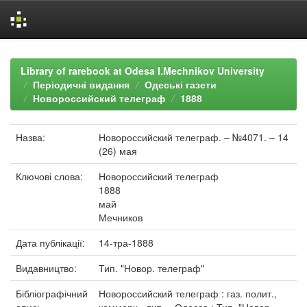
Skip
navigation
Library of rarebook at Odesa I.Mechnikov University
Періодичні видання
Одеські газети
Новороссийский телеграф
1888
Назва:
Новороссийский телеграф. – №4071. – 14
(26) мая
Ключові слова:
Новороссийский телеграф
1888
май
Мечников
Дата публікації:
14-тра-1888
Видавництво:
Тип. "Новор. телеграф"
Бібліографічний
Новороссийский телеграф : газ. полит.,