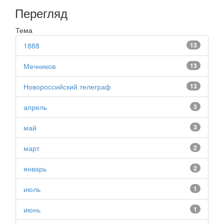
Перегляд
Тема
1888
13
Мечников
13
Новороссийский телеграф
13
апрель
3
май
3
март
2
январь
2
июль
1
июнь
1