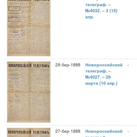
телеграф. –
№4032. – 3 (15)
апр.
29-бер-1888
Новороссийский
-
телеграф. –
№4027. – 29
марта (10 апр.)
27-бер-1888
Новороссийский
-