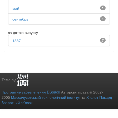
май
1
сентябрь
1
за датою випуску
1887
7
Тема від
Програмне забезпечення DSpace
Авторські права © 2002-
2005
Массачусетський технологічний інститут
та
Х’юлет Пакард
-
Зворотний зв’язок