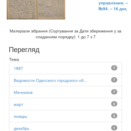
управления. –
№94. – 16 дек.
Матеріали зібрання (Сортування за Дати збереження у за
спаданням порядку): 1 до 7 з 7
Перегляд
Тема
1887
7
Ведомости Одесского городского об...
7
Мечников
7
март
2
январь
2
декабрь
1