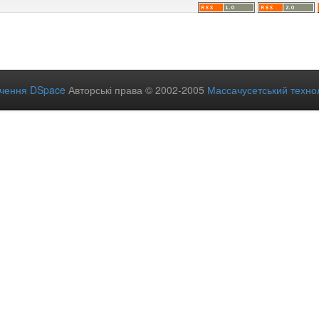
ечення DSpace
Авторські права © 2002-2005
Массачусетський технол