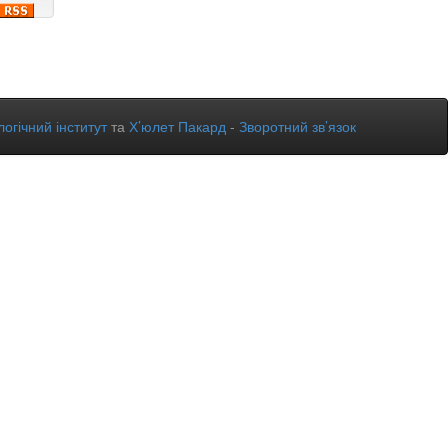
огічний інститут
та
Х’юлет Пакард
-
Зворотний зв’язок