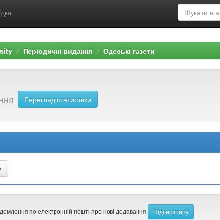
ідка
sity
Періодичні видання
Одеські газети
ання
Перегляд статистики
ідомлення по електронній пошті про нові додавання