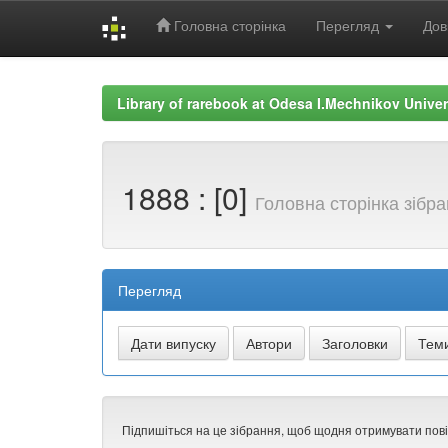
Головна сторінка
Перегляд
Дов
Skip
navigation
Library of rarebook at Odesa I.Mechnikov Univer
1888 : [0]
Головна сторінка зібр
Перегляд
Підпишіться на це зібрання, щоб щодня отримувати пов