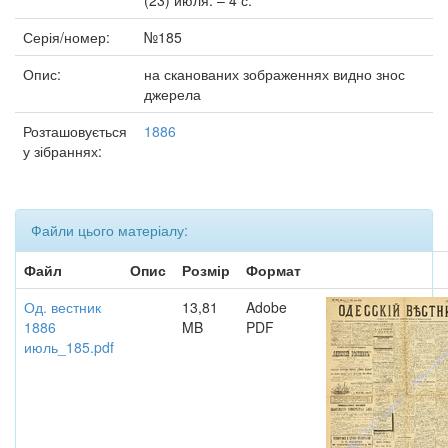
(23) июля. – 4 с.
Серія/номер:
№185
Опис:
на сканованих зображеннях видно знос
джерела
Розташовується
1886
у зібраннях:
Файли цього матеріалу:
Файл
Опис
Розмір
Формат
Од. вестник
13,81
Adobe
1886
MB
PDF
июль_185.pdf