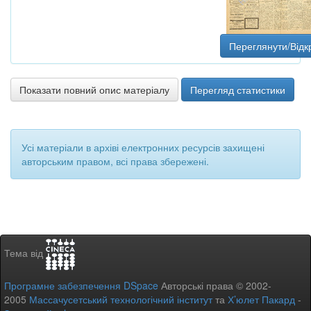
Переглянути/Відк
Показати повний опис матеріалу
Перегляд статистики
Усі матеріали в архіві електронних ресурсів захищені
авторським правом, всі права збережені.
Тема від
Програмне забезпечення DSpace
Авторські права © 2002-
2005
Массачусетський технологічний інститут
та
Х’юлет Пакард
-