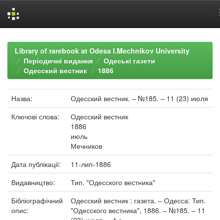
Skip
navigation
Library of rarebook at Odesa I.Mechnikov University
Періодичні видання
Одеські газети
Одесский вестник
1886
Назва:
Одесский вестник. – №185. – 11 (23) июля
Ключові слова:
Одесский вестник
1886
июль
Мечников
Дата публікації:
11-лип-1886
Видавництво:
Тип. "Одесского вестника"
Бібліографічний
Одесский вестник : газета. – Одесса: Тип.
опис:
"Одесского вестника", 1886. – №185. – 11