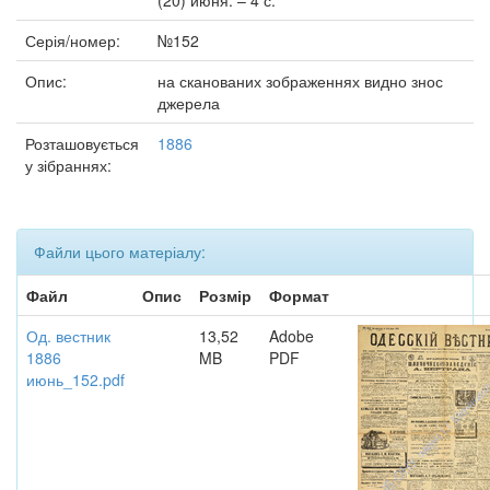
(20) июня. – 4 с.
Серія/номер:
№152
Опис:
на сканованих зображеннях видно знос
джерела
Розташовується
1886
у зібраннях:
Файли цього матеріалу:
Файл
Опис
Розмір
Формат
Од. вестник
13,52
Adobe
1886
MB
PDF
июнь_152.pdf