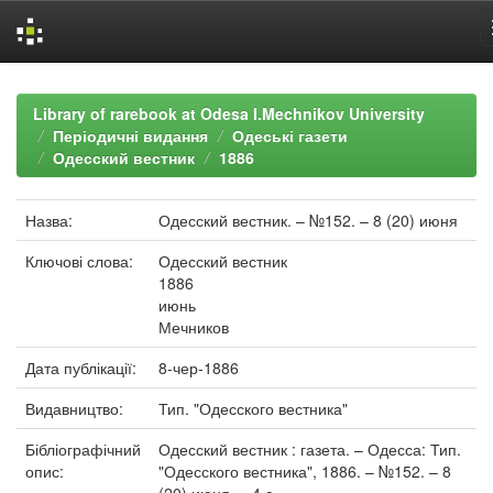
Skip
navigation
Library of rarebook at Odesa I.Mechnikov University
Періодичні видання
Одеські газети
Одесский вестник
1886
Назва:
Одесский вестник. – №152. – 8 (20) июня
Ключові слова:
Одесский вестник
1886
июнь
Мечников
Дата публікації:
8-чер-1886
Видавництво:
Тип. "Одесского вестника"
Бібліографічний
Одесский вестник : газета. – Одесса: Тип.
опис:
"Одесского вестника", 1886. – №152. – 8