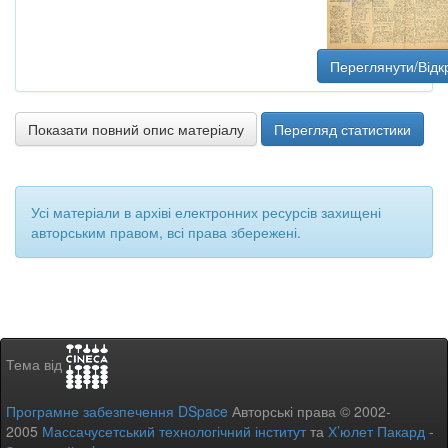
Переглянути/Відк
Показати повний опис матеріалу
Перегляд статистики
Усі матеріали в архіві електронних ресурсів захищені
авторським правом, всі права збережені.
Тема від
Програмне забезпечення DSpace
Авторські права © 2002-
2005
Массачусетський технологічний інститут
та
Х’юлет Пакард
-