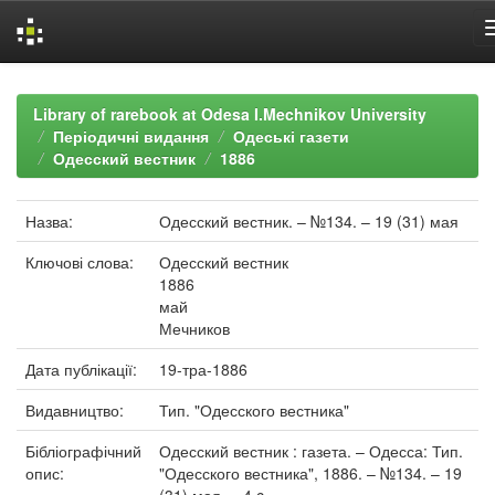
Skip
navigation
Library of rarebook at Odesa I.Mechnikov University
Періодичні видання
Одеські газети
Одесский вестник
1886
Назва:
Одесский вестник. – №134. – 19 (31) мая
Ключові слова:
Одесский вестник
1886
май
Мечников
Дата публікації:
19-тра-1886
Видавництво:
Тип. "Одесского вестника"
Бібліографічний
Одесский вестник : газета. – Одесса: Тип.
опис:
"Одесского вестника", 1886. – №134. – 19