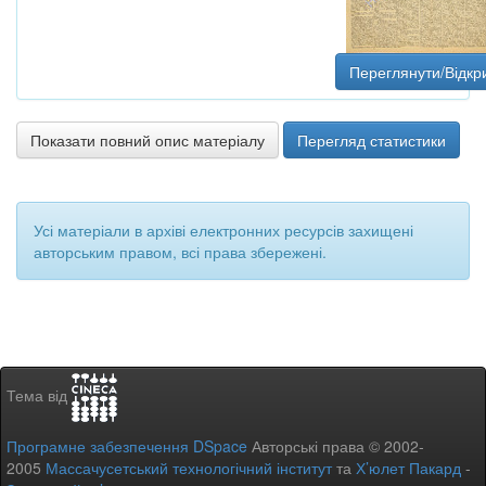
Переглянути/Відкр
Показати повний опис матеріалу
Перегляд статистики
Усі матеріали в архіві електронних ресурсів захищені
авторським правом, всі права збережені.
Тема від
Програмне забезпечення DSpace
Авторські права © 2002-
2005
Массачусетський технологічний інститут
та
Х’юлет Пакард
-