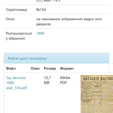
(31) мая. – 4 c.
Серія/номер:
№134
Опис:
на сканованих зображеннях видно знос
джерела
Розташовується
1886
у зібраннях:
Файли цього матеріалу:
Файл
Опис
Розмір
Формат
Од. вестник
12,7
Adobe
1886
MB
PDF
май_134.pdf