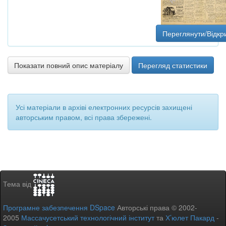
Переглянути/Відкр
Показати повний опис матеріалу
Перегляд статистики
Усі матеріали в архіві електронних ресурсів захищені
авторським правом, всі права збережені.
Тема від
Програмне забезпечення DSpace
Авторські права © 2002-
2005
Массачусетський технологічний інститут
та
Х’юлет Пакард
-