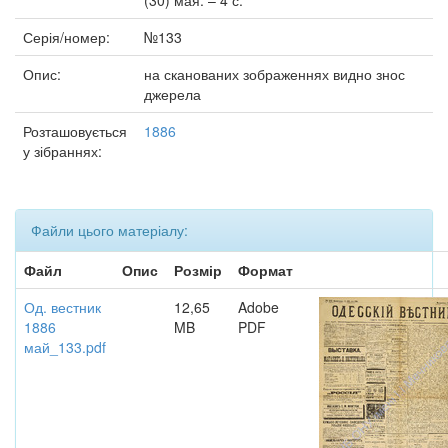
(30) мая. – 4 с.
Серія/номер:
№133
Опис:
на сканованих зображеннях видно знос
джерела
Розташовується
1886
у зібраннях:
Файли цього матеріалу:
Файл
Опис
Розмір
Формат
Од. вестник
12,65
Adobe
1886
MB
PDF
май_133.pdf