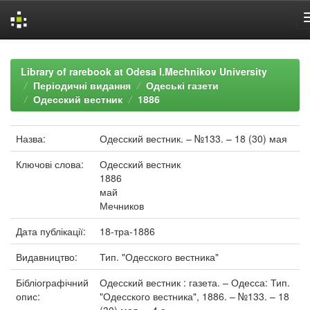
Skip
navigation
Library of rarebook at Odesa I.Mechnikov University
Періодичні видання
Одеські газети
Одесский вестник
1886
Назва:
Одесский вестник. – №133. – 18 (30) мая
Ключові слова:
Одесский вестник
1886
май
Мечников
Дата публікації:
18-тра-1886
Видавництво:
Тип. "Одесского вестника"
Бібліографічний
Одесский вестник : газета. – Одесса: Тип.
опис:
"Одесского вестника", 1886. – №133. – 18