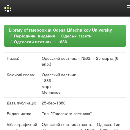
Skip
navigation
Library of rarebook at Odesa I.Mechnikov University
Періодичні видання
Одеські газети
Одесский вестник
1886
Назва:
Одесский вестник. – №82. – 25 марта (6
апр.)
Ключові слова:
Одесский вестник
1886
март
Мечников
Дата публікації:
25-бер-1886
Видавництво:
Тип. "Одесского вестника"
Бібліографічний
Одесский вестник : газета. – Одесса: Тип.