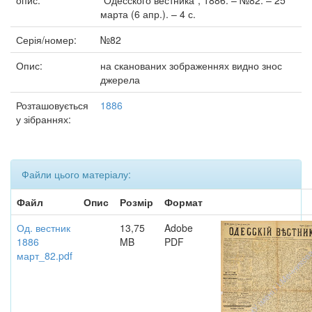
опис:
"Одесского вестника", 1886. – №82. – 25
марта (6 апр.). – 4 с.
Серія/номер:
№82
Опис:
на сканованих зображеннях видно знос
джерела
Розташовується
1886
у зібраннях:
Файли цього матеріалу:
Файл
Опис
Розмір
Формат
Од. вестник
13,75
Adobe
1886
MB
PDF
март_82.pdf