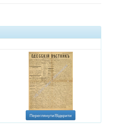
Переглянути/Відкрити