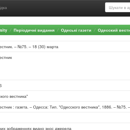
ідка
sity
Періодичні видання
Одеські газети
Одесский вест
естник. – №75. – 18 (30) марта
естник
6
кого вестника"
стник : газета. – Одесса: Тип. "Одесского вестника", 1886. – №75. – 
них зображеннях видно знос джерела