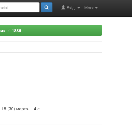
Вхід:
Мова
ник
1886
18 (30) марта. – 4 с.