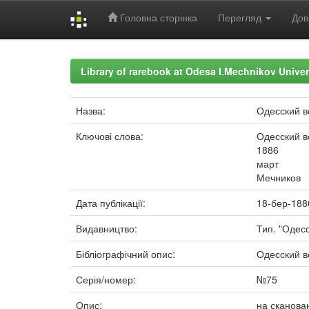
Головна сторінка
Перегляд
Дов
Skip
navigation
Library of rarebook at Odesa I.Mechnikov Univer
Назва:
Одесский в
Ключові слова:
Одесский в
1886
март
Мечников
Дата публікації:
18-бер-188
Видавництво:
Тип. "Одесс
Бібліографічний опис:
Одесский ве
Серія/номер:
№75
Опис:
на сканова