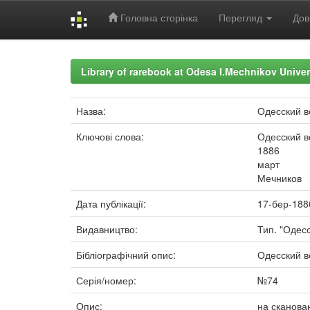
Головна сторінка
Перегляд
Дов
Skip
navigation
Library of rarebook at Odesa I.Mechnikov Univer
Назва:
Одесский в
Ключові слова:
Одесский в
1886
март
Мечников
Дата публікації:
17-бер-188
Видавництво:
Тип. "Одесс
Бібліографічний опис:
Одесский ве
Серія/номер:
№74
Опис:
на сканова