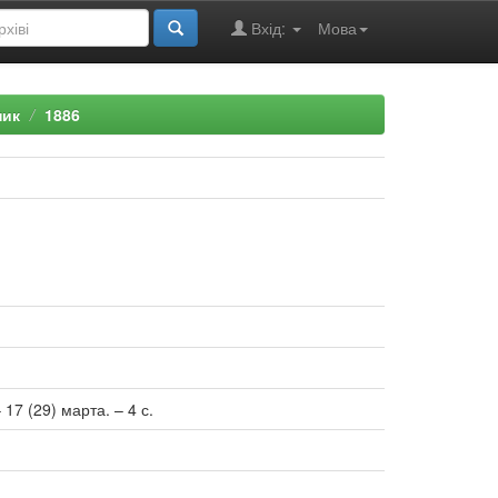
Вхід:
Мова
ник
1886
17 (29) марта. – 4 с.