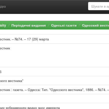
ідка
sity
Періодичні видання
Одеські газети
Одесский вест
естник. – №74. – 17 (29) марта
естник
6
кого вестника"
стник : газета. – Одесса: Тип. "Одесского вестника", 1886. – №74. – 
них зображеннях видно знос джерела