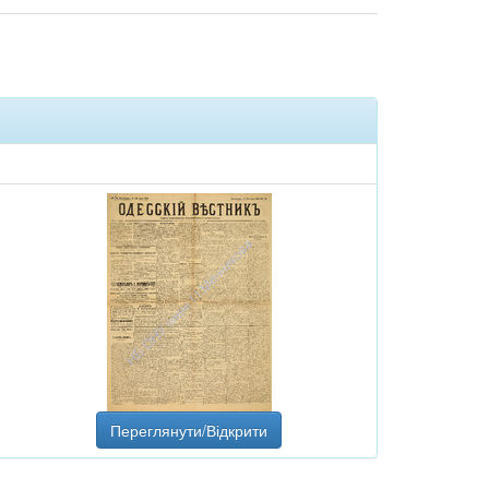
Переглянути/Відкрити