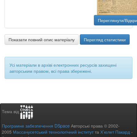
Переглянути/Відкр
Показати повний опис матеріалу
Перегляд статистики
Усі матеріали в архіві електронних ресурсів захищені
авторським правом, всі права збережені.
Тема від
Програмне забезпечення DSpace
Авторські права © 2002-
2005
Массачусетський технологічний інститут
та
Х’юлет Пакард
-