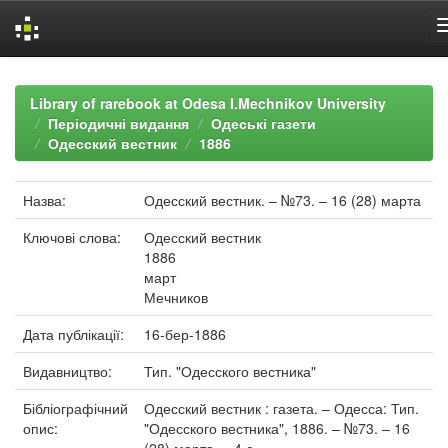
Skip
navigation
Library of rarebook at Odesa I.Mechnikov University
Періодичні видання
Одеські газети
Одесский вестник
1886
Назва:
Одесский вестник. – №73. – 16 (28) марта
Ключові слова:
Одесский вестник
1886
март
Мечников
Дата публікації:
16-бер-1886
Видавництво:
Тип. "Одесского вестника"
Бібліографічний
Одесский вестник : газета. – Одесса: Тип.
опис:
"Одесского вестника", 1886. – №73. – 16