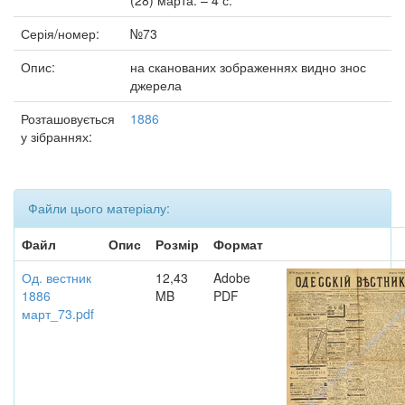
(28) марта. – 4 с.
Серія/номер:
№73
Опис:
на сканованих зображеннях видно знос
джерела
Розташовується
1886
у зібраннях:
Файли цього матеріалу:
Файл
Опис
Розмір
Формат
Од. вестник
12,43
Adobe
1886
MB
PDF
март_73.pdf