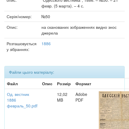
опис:
"Одесского вестника", 1886. – №50. – 21
февр. (5 марта). – 4 с.
Серія/номер:
№50
Опис:
на сканованих зображеннях видно знос
джерела
Розташовується
1886
у зібраннях:
Файли цього матеріалу:
Файл
Опис
Розмір
Формат
Од. вестник
12,02
Adobe
1886
MB
PDF
февраль_50.pdf