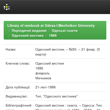
Skip
navigation
Library of rarebook at Odesa I.Mechnikov University
Періодичні видання
Одеські газети
Одесский вестник
1886
Назва:
Одесский вестник. – №50. – 21 февр. (5
марта)
Ключові слова:
Одесский вестник
1886
февраль
Мечников
Дата публікації:
21-лют-1886
Видавництво:
Тип. "Одесского вестника"
Бібліографічний
Одесский вестник : газета. – Одесса: Тип.