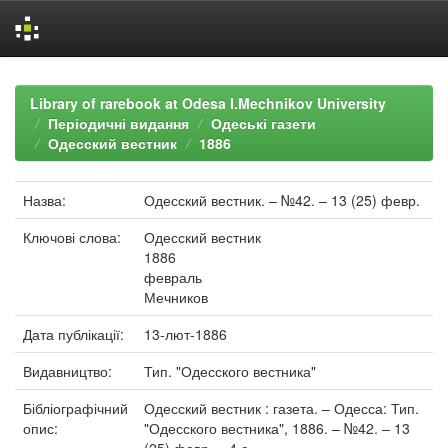
Skip
navigation
Library of rarebook at Odesa I.Mechnikov University
Періодичні видання
Одеські газети
Одесский вестник
1886
Назва:
Одесский вестник. – №42. – 13 (25) февр.
Ключові слова:
Одесский вестник
1886
февраль
Мечников
Дата публікації:
13-лют-1886
Видавництво:
Тип. "Одесского вестника"
Бібліографічний
Одесский вестник : газета. – Одесса: Тип.
опис:
"Одесского вестника", 1886. – №42. – 13