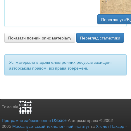
Переглянути/Ві
Показати повний опис матеріалу
Перегляд статистики
Усі матеріали в архіві електронних ресурсів захищені
авторським правом, всі права збережені.
Тема від
Програмне забезпечення DSpace
Авторські права © 2002-
2005
Массачусетський технологічний інститут
та
Х’юлет Пакард
-