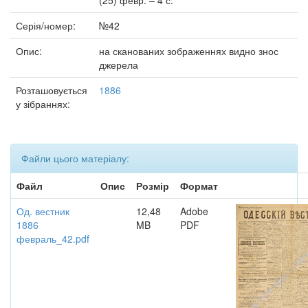
(25) февр. – 4 с.
Серія/номер:
№42
Опис:
на сканованих зображеннях видно знос
джерела
Розташовується
1886
у зібраннях:
Файли цього матеріалу:
Файл
Опис
Розмір
Формат
Од. вестник
12,48
Adobe
1886
MB
PDF
февраль_42.pdf