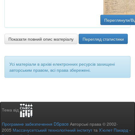
Переглянути/Ві
Показати повний опис матеріалу
Перегляд статистики
Усі матеріали в архіві електронних ресурсів захищені
авторським правом, всі права збережені.
Тема від
Програмне забезпечення DSpace
Авторські права © 2002-
2005
Массачусетський технологічний інститут
та
Х’юлет Пакард
-