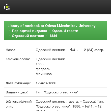
Skip
navigation
Library of rarebook at Odesa I.Mechnikov University
Періодичні видання
Одеські газети
Одесский вестник
1886
Назва:
Одесский вестник. – №41. – 12 (24) февр.
Ключові слова:
Одесский вестник
1886
февраль
Мечников
Дата публікації:
12-лют-1886
Видавництво:
Тип. "Одесского вестника"
Бібліографічний
Одесский вестник : газета. – Одесса: Тип.
опис:
"Одесского вестника", 1886. – №41. – 12