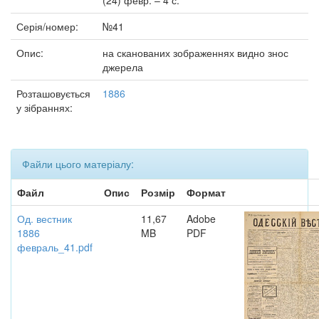
(24) февр. – 4 с.
Серія/номер:
№41
Опис:
на сканованих зображеннях видно знос
джерела
Розташовується
1886
у зібраннях:
Файли цього матеріалу:
Файл
Опис
Розмір
Формат
Од. вестник
11,67
Adobe
1886
MB
PDF
февраль_41.pdf