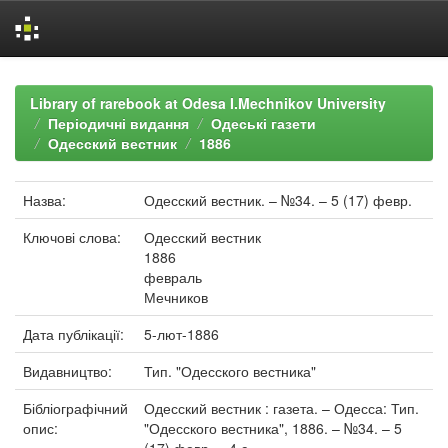
Skip
navigation
Library of rarebook at Odesa I.Mechnikov University
Періодичні видання
Одеські газети
Одесский вестник
1886
Назва:
Одесский вестник. – №34. – 5 (17) февр.
Ключові слова:
Одесский вестник
1886
февраль
Мечников
Дата публікації:
5-лют-1886
Видавництво:
Тип. "Одесского вестника"
Бібліографічний
Одесский вестник : газета. – Одесса: Тип.
опис:
"Одесского вестника", 1886. – №34. – 5