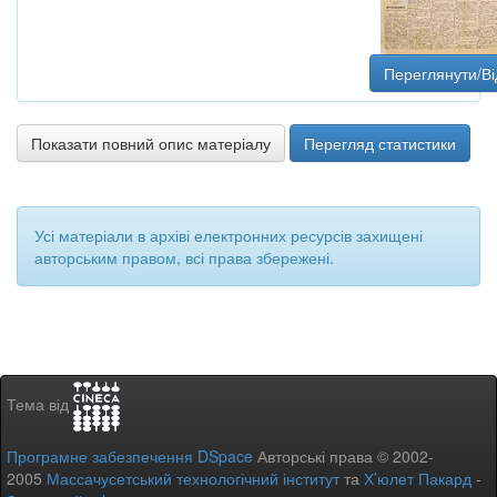
Переглянути/Ві
Показати повний опис матеріалу
Перегляд статистики
Усі матеріали в архіві електронних ресурсів захищені
авторським правом, всі права збережені.
Тема від
Програмне забезпечення DSpace
Авторські права © 2002-
2005
Массачусетський технологічний інститут
та
Х’юлет Пакард
-