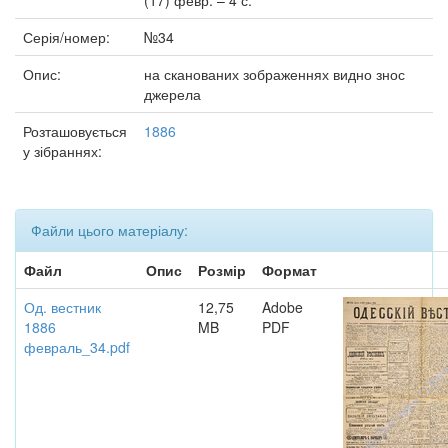
(17) февр. – 4 с.
Серія/номер:
№34
Опис:
на сканованих зображеннях видно знос
джерела
Розташовується
1886
у зібраннях:
Файли цього матеріалу:
Файл
Опис
Розмір
Формат
Од. вестник
12,75
Adobe
1886
MB
PDF
февраль_34.pdf