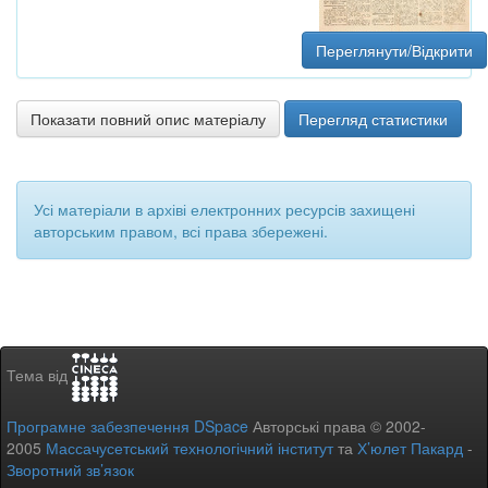
Переглянути/Відкрити
Показати повний опис матеріалу
Перегляд статистики
Усі матеріали в архіві електронних ресурсів захищені
авторським правом, всі права збережені.
Тема від
Програмне забезпечення DSpace
Авторські права © 2002-
2005
Массачусетський технологічний інститут
та
Х’юлет Пакард
-
Зворотний зв’язок