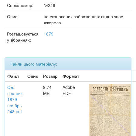
Серія/номер:
№248
Опис:
на сканованих зображеннях видно знос
джерела
Розташовується
1879
у зібраннях:
Файли цього матеріалу:
Файл
Опис
Розмір
Формат
Од.
9,74
Adobe
вестник
MB
PDF
1879
ноябрь
248.pdf