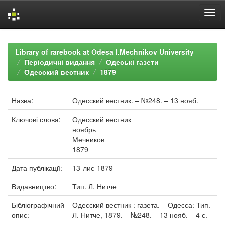
Skip
navigation
Library of rarebook at Odesa I.Mechnikov University
Періодичні видання
Одеські газети
Одесский вестник
1879
Назва:
Одесский вестник. – №248. – 13 нояб.
Ключові слова:
Одесский вестник
ноябрь
Мечников
1879
Дата публікації:
13-лис-1879
Видавництво:
Тип. Л. Нитче
Бібліографічний
Одесский вестник : газета. – Одесса: Тип.
опис:
Л. Нитче, 1879. – №248. – 13 нояб. – 4 с.