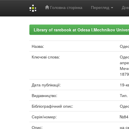
Головна сторінка
Перегляд
Дов
Skip
navigation
Library of rarebook at Odesa I.Mechnikov Univer
Назва:
Одес
Ключові слова:
Одес
апре
Мечн
1879
Дата публікації:
19-к
Видавництво:
Тип.
Бібліографічний опис:
Одес
Серія/номер:
№84
Опис:
на с