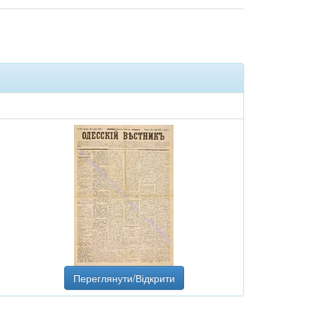
Переглянути/Відкрити