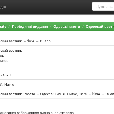
ідка
sity
Періодичні видання
Одеські газети
Одесский вест
ский вестник. – №84. – 19 апр.
ский вестник
ль
иков
ві-1879
 Л. Нитче
ский вестник : газета. – Одесса: Тип. Л. Нитче, 1879. – №84. – 19 апр
канованих зображеннях видно знос джерела