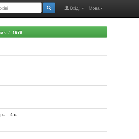
Вхід:
Мова
ник
1879
.. – 4 с.