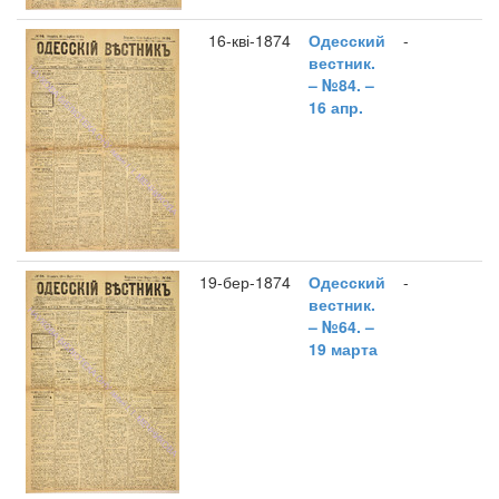
16-кві-1874
Одесский
-
вестник.
– №84. –
16 апр.
19-бер-1874
Одесский
-
вестник.
– №64. –
19 марта