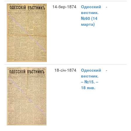
14-бер-1874
Одесский
-
вестник.
№60 (14
марта)
18-січ-1874
Одесский
-
вестник.
– №15. –
18 янв.