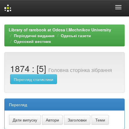
Skip
navigation
Library of rarebook at Odesa I.Mechnikov University
Періодичні видання
Одеські газети
Одесский вестник
1874 : [5]
Головна сторінка зібрання
Перегляд статистики
Перегляд