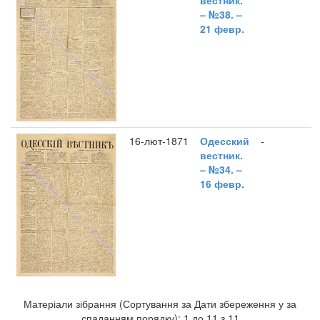
вестник.
– №38. –
21 февр.
16-лют-1871
Одесский
-
вестник.
– №34. –
16 февр.
Матеріали зібрання (Сортування за Дати збереження у за
спаданням порядку): 1 до 11 з 11