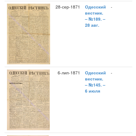
28-сер-1871
Одесский
-
вестник.
– №189. –
28 авг.
6-лип-1871
Одесский
-
вестник.
– №145. –
6 июля