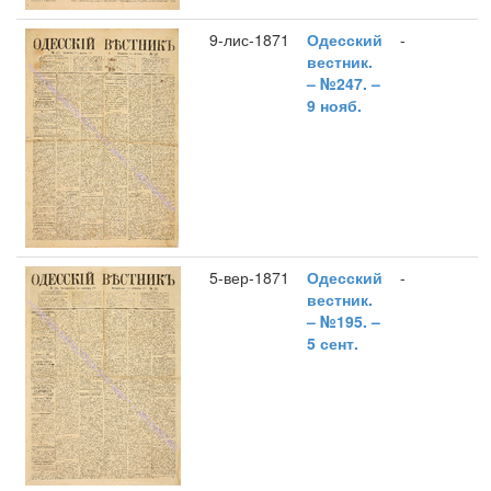
9-лис-1871
Одесский
-
вестник.
– №247. –
9 нояб.
5-вер-1871
Одесский
-
вестник.
– №195. –
5 сент.