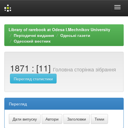
Skip
navigation
Library of rarebook at Odesa I.Mechnikov University
Періодичні видання
Одеські газети
Одесский вестник
1871 : [11]
Головна сторінка зібрання
Перегляд статистики
Перегляд