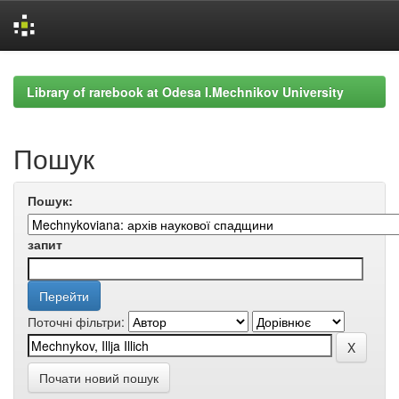
Skip
navigation
Library of rarebook at Odesa I.Mechnikov University
Пошук
Пошук:
запит
Поточні фільтри:
Почати новий пошук