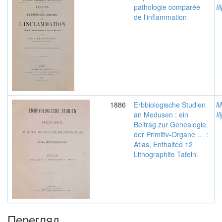
pathologie comparée
Il
de l’inflammation
1886
Erbbiologische Studien
M
an Medusen : ein
Il
Beitrag zur Genealogie
der Primitiv-Organe … :
Atlas, Enthalted 12
Lithographite Tafeln.
Перегляд