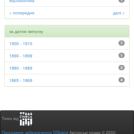
Myzostomida
1
< попередня
далі >
за датою випуску
1900 - 1910
7
1890 - 1899
1
1880 - 1889
3
1865 - 1869
4
Тема від
Програмне забезпечення DSpace
Авторські права © 2002-