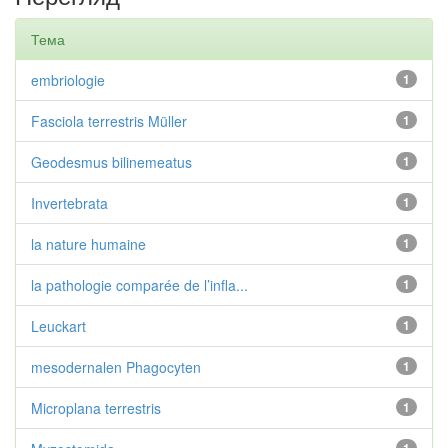
Тема
embriologie
1
Fasciola terrestris Müller
1
Geodesmus bilinemeatus
1
Invertebrata
1
la nature humaine
1
la pathologie comparée de l’infla...
1
Leuckart
1
mesodernalen Phagocyten
1
Microplana terrestris
1