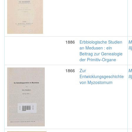
1886
Erbbiologische Studien
M
an Medusen : ein
Il
Beitrag zur Genealogie
der Primitiv-Organe
1866
Zur
M
Entwicklungsgeschichte
Il
von Myzostomum