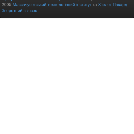
2005
Массачусетський технологічний інститут
та
Х’юлет Пакард
-
Зворотний зв’язок