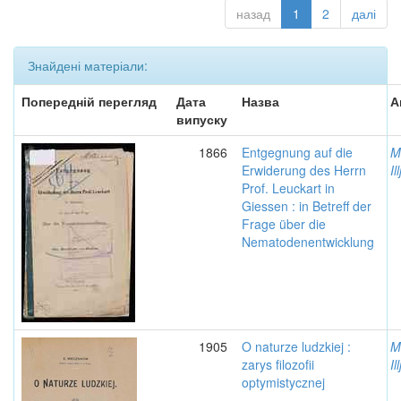
назад
1
2
далі
Знайдені матеріали:
Попередній перегляд
Дата
Назва
А
випуску
1866
Entgegnung auf die
M
Erwiderung des Herrn
Il
Prof. Leuckart in
Giessen : in Betreff der
Frage über die
Nematodenentwicklung
1905
O naturze ludzkiej :
M
zarys filozofii
Il
optymistycznej