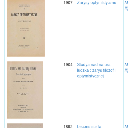
1907
Zarysy optymistyczne
M
Il
1904
Studya nad natura
M
ludzka : zarys filozofii
Il
optymistycznej
1892
Leçons sur la
M