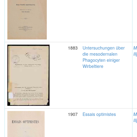
1883
Untersuchungen über
M
die mesodernalen
Il
Phagocyten einiger
Wirbeltiere
1907
Essais optimistes
M
Il