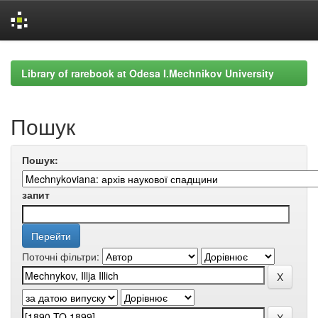
Skip
navigation
Library of rarebook at Odesa I.Mechnikov University
Пошук
Пошук:
запит
Поточні фільтри: