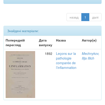
назад
1
далі
Знайдені матеріали:
Попередній
Дата
Назва
Автор(и)
перегляд
випуску
1892
Leçons sur la
Mechnykov,
pathologie
Illja Illich
comparée de
l’inflammation