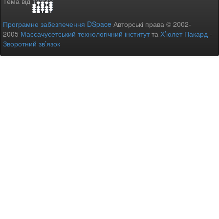
Тема від
Програмне забезпечення DSpace
Авторські права © 2002-
2005
Массачусетський технологічний інститут
та
Х’юлет Пакард
-
Зворотний зв’язок