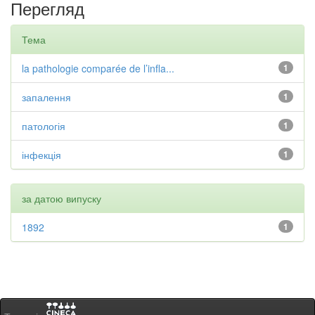
Перегляд
Тема
la pathologie comparée de l’infla...
1
запалення
1
патологія
1
інфекція
1
за датою випуску
1892
1