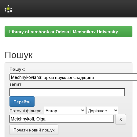
Skip
navigation
Library of rarebook at Odesa I.Mechnikov University
Пошук
Пошук:
запит
Поточні фільтри:
Почати новий пошук