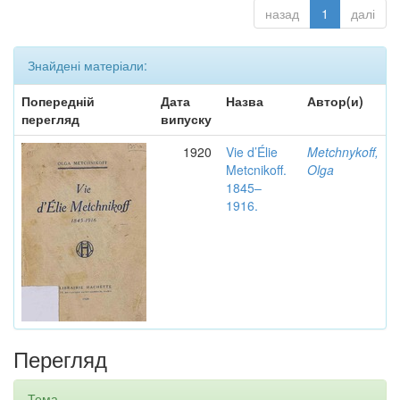
назад
1
далі
Знайдені матеріали:
Попередній
Дата
Назва
Автор(и)
перегляд
випуску
1920
Vie d’Élie
Metchnykoff,
Metcnikoff.
Olga
1845–
1916.
Перегляд
Тема