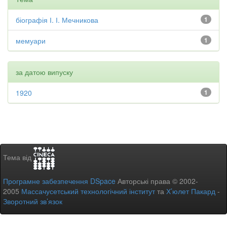
біографія І. І. Мечникова
1
мемуари
1
за датою випуску
1920
1
Тема від
Програмне забезпечення DSpace
Авторські права © 2002-
2005
Массачусетський технологічний інститут
та
Х’юлет Пакард
-
Зворотний зв’язок