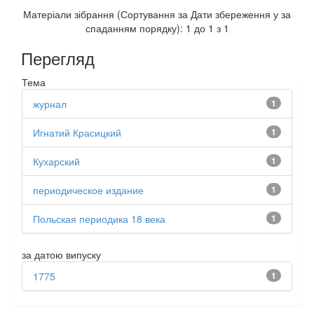
Матеріали зібрання (Сортування за Дати збереження у за
спаданням порядку): 1 до 1 з 1
Перегляд
Тема
журнал
1
Игнатий Красицкий
1
Кухарский
1
периодическое издание
1
Польская периодика 18 века
1
за датою випуску
1775
1