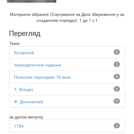
Матеріали зібрання (Сортування за Дати збереження у за
спаданням порядку): 1 до 1 з 1
Перегляд
Тема
Кухарский
1
периодическое издание
1
Польская периодика 18 века
1
Т. Влодек
1
Ф. Дмоховский
1
за датою випуску
1794
1