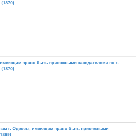
 (1870)
 имеющим право быть присяжными заседателями по г.
-
 (1870)
нам г. Одессы, имеющим право быть присяжными
-
1869)