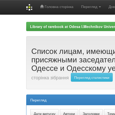
Головна сторінка
Перегляд
Дов
Skip
navigation
Library of rarebook at Odesa I.Mechnikov Univer
Список лицам, имеющ
присяжными заседател
Одессе и Одесскому уез
сторінка зібрання
Перегляд статистики
Перегляд