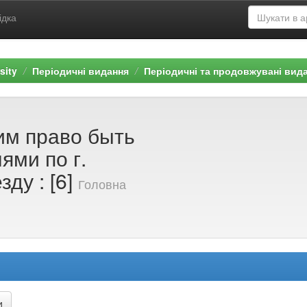
ідка
sity
Періодичні видання
Періодичні та продовжувані вид
им право быть
ями по г.
ду : [6]
Головна