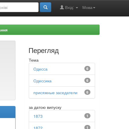
Вхід:
Мова
ання
Перегляд
Тема
Одесса
6
Одессика
6
присяжные заседатели
6
за датою випуску
1873
1
1872
1