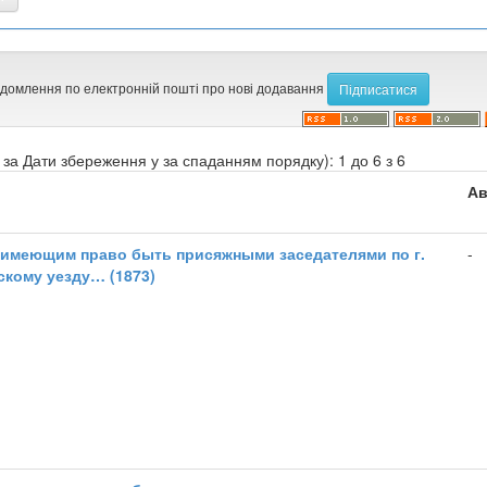
ідомлення по електронній пошті про нові додавання
за Дати збереження у за спаданням порядку): 1 до 6 з 6
Ав
 имеющим право быть присяжными заседателями по г.
-
скому уезду… (1873)