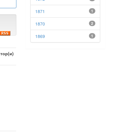
1871
1
1870
2
1869
1
тор(и)