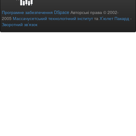
Програмне забезпечення DSpace
Авторські права © 2002-
2005
Массачусетський технологічний інститут
та
Х’юлет Пакард
-
Зворотний зв’язок