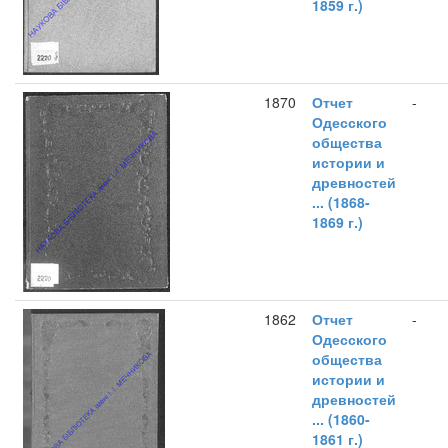
1859 г.)
1870
Отчет
-
Одесского
общества
истории и
древностей
... (1868-
1869 г.)
1862
Отчет
-
Одесского
общества
истории и
древностей
... (1860-
1861 г.)