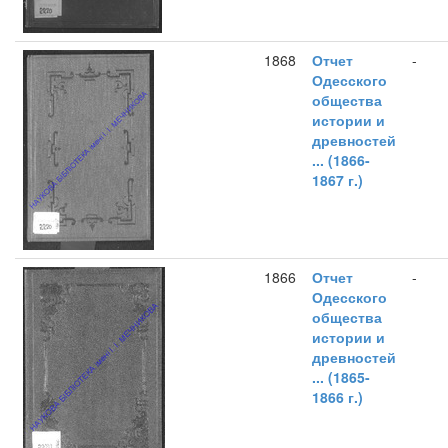
1868
Отчет
-
Одесского
общества
истории и
древностей
... (1866-
1867 г.)
1866
Отчет
-
Одесского
общества
истории и
древностей
... (1865-
1866 г.)