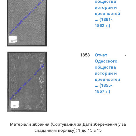
общества
истории и
древностей
... (1861-
1862 г.)
1858
Отчет
-
Одесского
общества
истории и
древностей
... (1855-
1857 г.)
Матеріали зібрання (Сортування за Дати збереження у за
спаданням порядку): 1 до 15 з 15