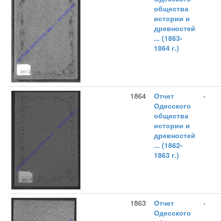
общества
истории и
древностей
... (1863-
1864 г.)
1864
Отчет
-
Одесского
общества
истории и
древностей
... (1862-
1863 г.)
1863
Отчет
-
Одесского