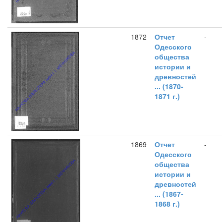
1872
Отчет
-
Одесского
общества
истории и
древностей
... (1870-
1871 г.)
1869
Отчет
-
Одесского
общества
истории и
древностей
... (1867-
1868 г.)