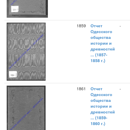
1859
Отчет
-
Одесского
общества
истории и
древностей
... (1857-
1858 г.)
1861
Отчет
-
Одесского
общества
истории и
древностей
... (1859-
1860 г.)