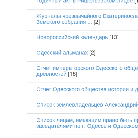
Годичный акт в Ришельевском лицее
[
Журналы чрезвычайного Екатериносла
Земского собрания ...
[2]
Новороссийский календарь
[13]
Одесский альманах
[2]
Отчет императорского Одесского обще
древностей
[18]
Отчет Одесского общества истории и 
Список землевладельцев Александрий
Список лицам, имеющим право быть 
заседателями по г. Одессе и Одесском