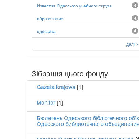
Известия Одесского учебного округа
4
образование
4
одессика
4
далі >
Зібрання цього фонду
Gazeta krajowa
[1]
Monitor
[1]
Бюлетень Одеського бібліотечного об
Одесского библиотечного объединени