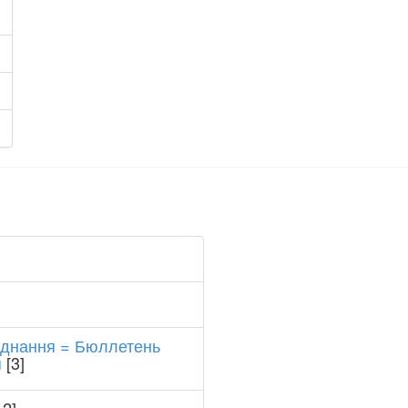
’єднання = Бюллетень
я
[3]