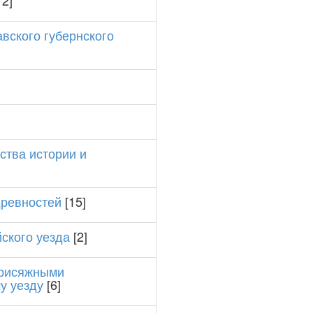
12]
вского губернского
ства истории и
древностей
[15]
ского уезда
[2]
присяжными
у уезду
[6]