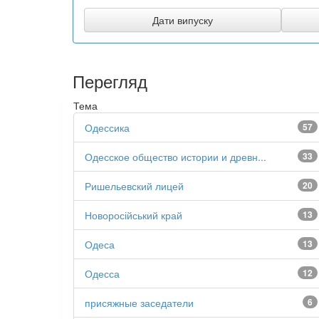
Перегляд
Тема
Одессика
57
Одесское общество истории и древн...
33
Ришельевский лицей
20
Новоросійський край
13
Одеса
13
Одесса
12
присяжные заседатели
6