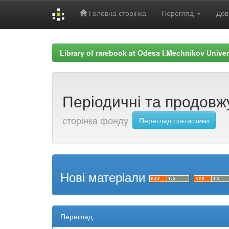
Головна сторінка
Перегляд
Дов
Skip
navigation
Library of rarebook at Odesa I.Mechnikov Univer
Періодичні та продовжу
сторінка фонду
Перегляд статистики
Нові матеріали
Перегляд