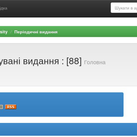
ідка
sity
Періодичні видання
вані видання : [88]
Головна