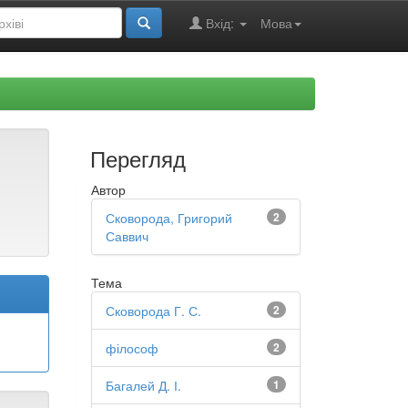
Вхід:
Мова
Перегляд
Автор
Сковорода, Григорий
2
Саввич
Тема
Сковорода Г. С.
2
філософ
2
Багалей Д. І.
1