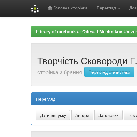
Головна сторінка
Перегляд
Дов
Skip
navigation
Library of rarebook at Odesa I.Mechnikov Univer
Творчість Сковороди Г. 
сторінка зібрання
Перегляд статистики
Перегляд