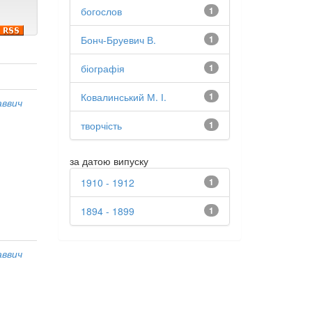
богослов
1
Бонч-Бруевич В.
1
біографія
1
Ковалинський М. І.
1
аввич
творчість
1
за датою випуску
1910 - 1912
1
1894 - 1899
1
аввич