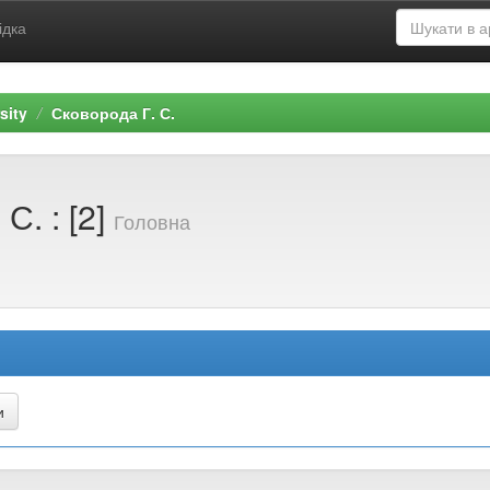
ідка
sity
Сковорода Г. С.
С. : [2]
Головна