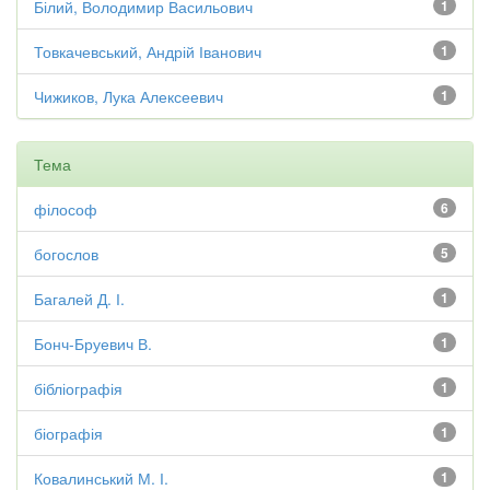
Білий, Володимир Васильович
1
Товкачевський, Андрій Іванович
1
Чижиков, Лука Алексеевич
1
Тема
філософ
6
богослов
5
Багалей Д. І.
1
Бонч-Бруевич В.
1
бібліографія
1
біографія
1
Ковалинський М. І.
1