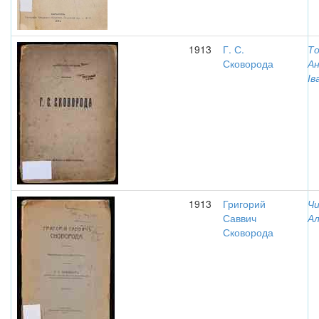
1913
Г. С.
То
Сковорода
Ан
Ів
1913
Григорий
Чи
Саввич
Ал
Сковорода