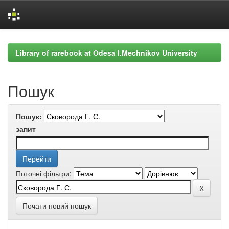
Skip
navigation
Library of rarebook at Odesa I.Mechnikov University
Пошук
Пошук:
запит
Поточні фільтри:
Почати новий пошук