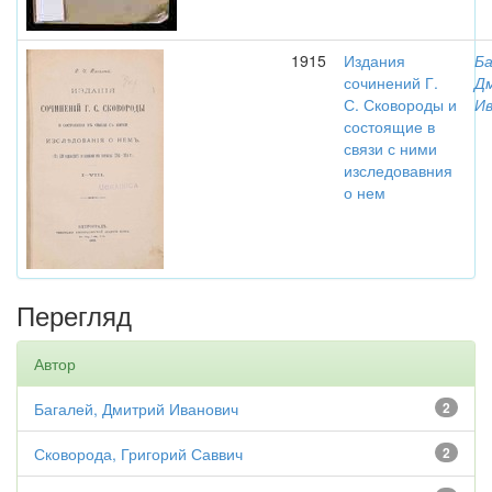
1915
Издания
Ба
сочинений Г.
Д
С. Сковороды и
Ив
состоящие в
связи с ними
изследовавния
о нем
Перегляд
Автор
Багалей, Дмитрий Иванович
2
Сковорода, Григорий Саввич
2