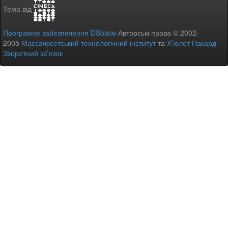
Тема від
Програмне забезпечення DSpace
Авторські права © 2002-
2005
Массачусетський технологічний інститут
та
Х’юлет Пакард
-
Зворотний зв’язок