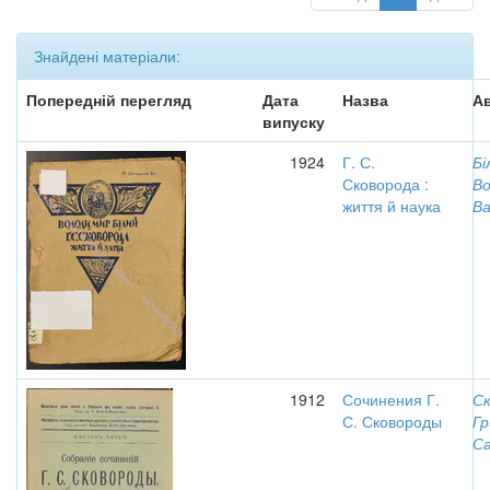
Знайдені матеріали:
Попередній перегляд
Дата
Назва
Ав
випуску
1924
Г. С.
Бі
Сковорода :
В
життя й наука
Ва
1912
Сочинения Г.
Ск
С. Сковороды
Гр
Са