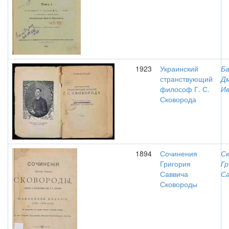
1923
Украинский
Ба
странствующий
Д
философ Г. С.
Ив
Сковорода
1894
Сочинения
Ск
Григория
Гр
Саввича
Са
Сковороды