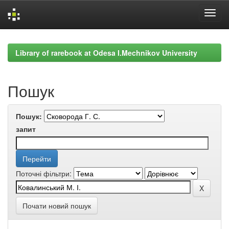
Skip
navigation
Library of rarebook at Odesa I.Mechnikov University
Пошук
Пошук:
запит
Поточні фільтри:
Почати новий пошук