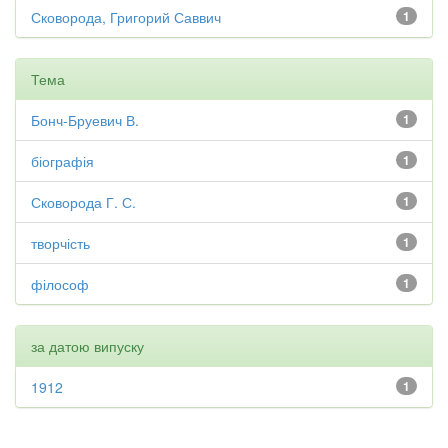
Сковорода, Григорий Саввич
1
Тема
Бонч-Бруевич В.
1
біографія
1
Сковорода Г. С.
1
творчість
1
філософ
1
за датою випуску
1912
1