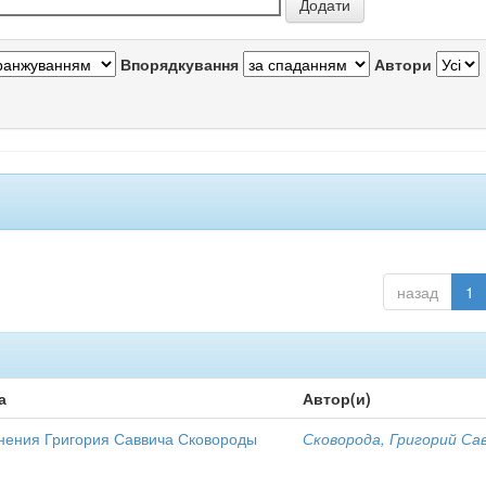
Впорядкування
Автори
назад
1
а
Автор(и)
нения Григория Саввича Сковороды
Сковорода, Григорий Са