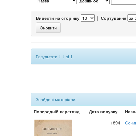
Вивести на сторінку
|
Сортування
Результати 1-1 зі 1.
Знайдені матеріали:
Попередній перегляд
Дата випуску
Назв
1894
Сочи