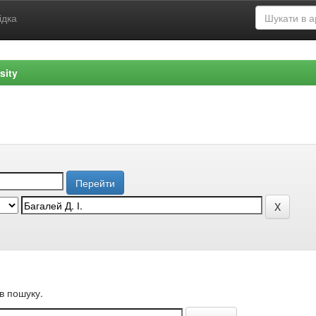
ідка
sity
в пошуку.