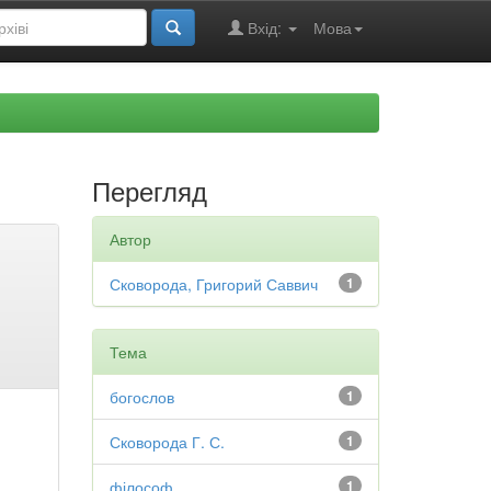
Вхід:
Мова
Перегляд
Автор
Сковорода, Григорий Саввич
1
Тема
богослов
1
Сковорода Г. С.
1
філософ
1