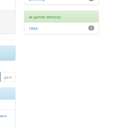
за датою випуску
1894
1
далі
ввич