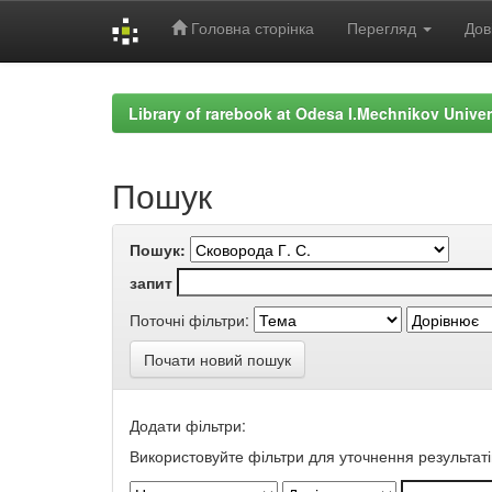
Головна сторінка
Перегляд
Дов
Skip
navigation
Library of rarebook at Odesa I.Mechnikov Univer
Пошук
Пошук:
запит
Поточні фільтри:
Почати новий пошук
Додати фільтри:
Використовуйте фільтри для уточнення результаті