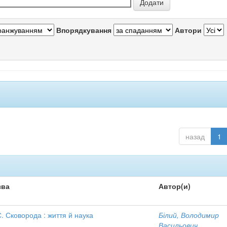
Впорядкування
Автори
назад
1
зва
Автор(и)
С. Сковорода : життя й наука
Білий, Володимир
Васильович