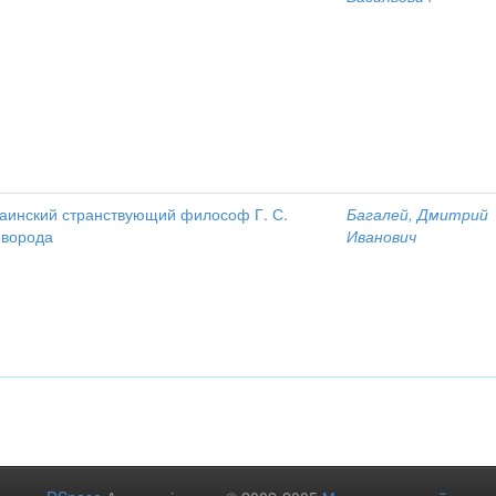
аинский странствующий философ Г. С.
Багалей, Дмитрий
оворода
Иванович