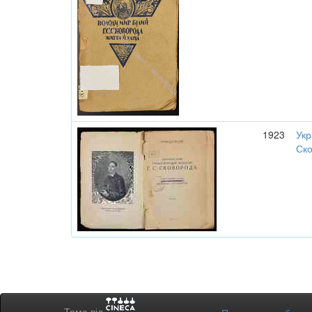
1923
Укр
Ск
Тема від