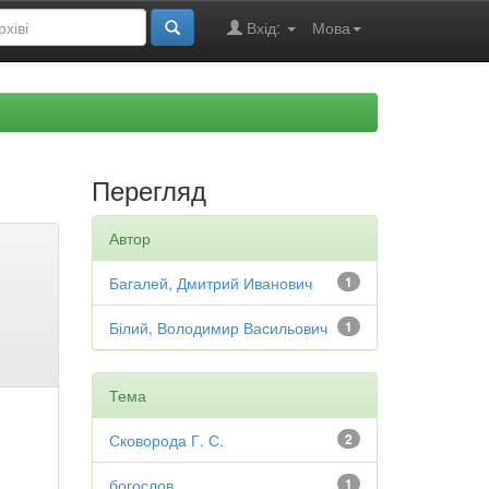
Вхід:
Мова
Перегляд
Автор
Багалей, Дмитрий Иванович
1
Білий, Володимир Васильович
1
Тема
Сковорода Г. С.
2
богослов
1