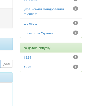
український мандрований
1
філософ
філософ
1
філософія України
1
за датою випуску
1924
1
далі
1923
1