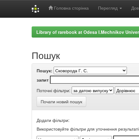
Головна сторінка
Перегляд
Дов
Skip
navigation
Library of rarebook at Odesa I.Mechnikov Univer
Пошук
Пошук:
запит
Поточні фільтри:
Почати новий пошук
Додати фільтри:
Використовуйте фільтри для уточнення результаті