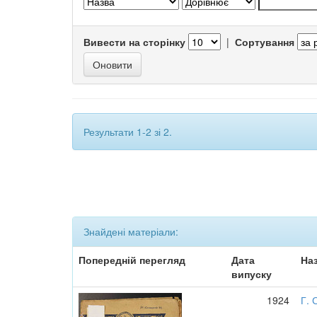
Вивести на сторінку
|
Сортування
Результати 1-2 зі 2.
Знайдені матеріали:
Попередній перегляд
Дата
На
випуску
1924
Г. 