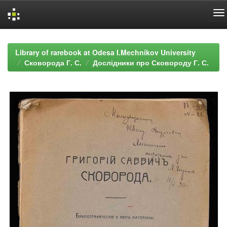
Skip
navigation
Library of rarebook at Odesa I.Mechnikov University
Сковорода Г. С.
Дослідники про Сковороду Г. С.