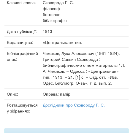
Ключові слова:
Сковорода Г. С.
філософ
богослов
бібліографія
Дата публікації:
1913
Видавництво:
«Центральная» тип.
Бібліографічний
Чижиков, Лука Алексеевич (1861-1924).
опис:
Григорий Саввич Сковорода :
библиографические о нем материалы / Л.
А. Чижиков. – Одесса : «Центральная»
тип., 1913. – 21, [1] с. – Отд. отт. «Изв.
Одес. Библиогр. О-ва», т. 2, вып. 2.
Опис:
Оправа: папір.
Розташовується
Дослідники про Сковороду Г. С.
у зібраннях: