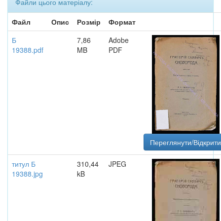
Файли цього матеріалу:
Файл
Опис
Розмір
Формат
Б
7,86
Adobe
19388.pdf
MB
PDF
Переглянути/Відкрити
титул Б
310,44
JPEG
19388.jpg
kB