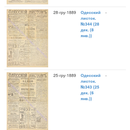
28-гру-1889
Одесский
-
листок.
№344 (28
дек. (8
янв.))
25-гру-1889
Одесский
-
листок.
№343 (25
дек. (6
янв.))