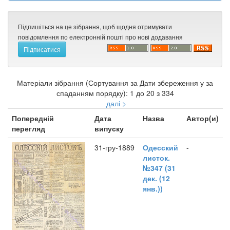
Підпишіться на це зібрання, щоб щодня отримувати
повідомлення по електронній пошті про нові додавання
Матеріали зібрання (Сортування за Дати збереження у за
спаданням порядку): 1 до 20 з 334
далі >
Попередній
Дата
Назва
Автор(и)
перегляд
випуску
31-гру-1889
Одесский
-
листок.
№347 (31
дек. (12
янв.))