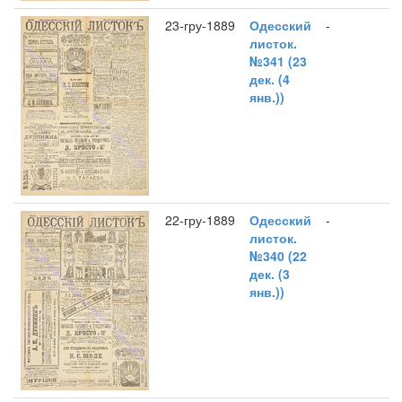
23-гру-1889
Одесский
-
листок.
№341 (23
дек. (4
янв.))
22-гру-1889
Одесский
-
листок.
№340 (22
дек. (3
янв.))