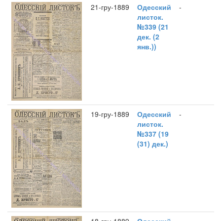
21-гру-1889
Одесский
-
листок.
№339 (21
дек. (2
янв.))
19-гру-1889
Одесский
-
листок.
№337 (19
(31) дек.)