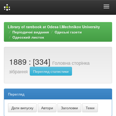
Skip
navigation
Library of rarebook at Odesa I.Mechnikov University
Періодичні видання
Одеські газети
Одесский листок
1889 : [334]
Головна сторінка
зібрання
Перегляд статистики
Перегляд