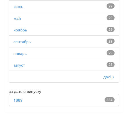
июль
29
май
29
ноябрь
29
сентябрь
29
январь
29
август
28
далі >
за датою випуску
1889
334