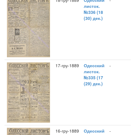
18-гру-1889
Одесский
-
листок.
№336 (18
(30) дек.)
17-гру-1889
Одесский
-
листок.
№335 (17
(29) дек.)
16-гру-1889
Одесский
-