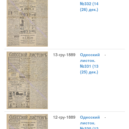
№332 (14
(26) дек.)
13-гру-1889
Одесский
-
листок.
№331 (13
(25) дек.)
12-гру-1889
Одесский
-
листок.
№330 (12