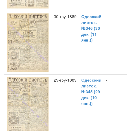
30-гру-1889
Одесский
-
листок.
№346 (30
дек. (11
янв.))
29-гру-1889
Одесский
-
листок.
№345 (29
дек. (10
янв.))