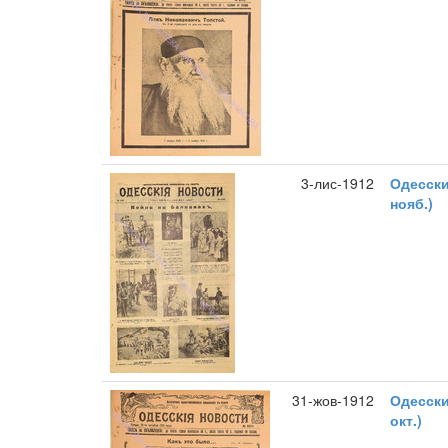
3-лис-1912
Одесски
нояб.)
31-жов-1912
Одесски
окт.)