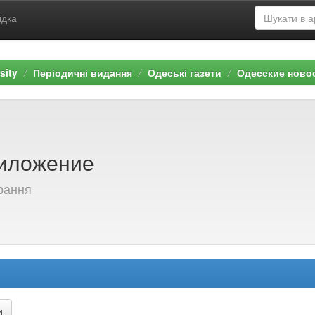
ідка
sity
Періодичні видання
Одеські газети
Одесские ново
иложение
брання