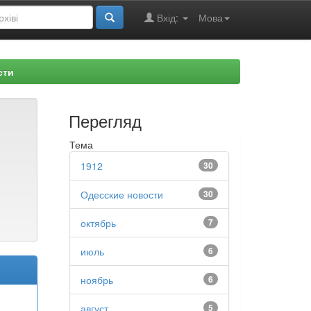
Вхід:
Мова
сти
Перегляд
Тема
1912
30
Одесские новости
30
октябрь
7
июль
6
ноябрь
6
август
5