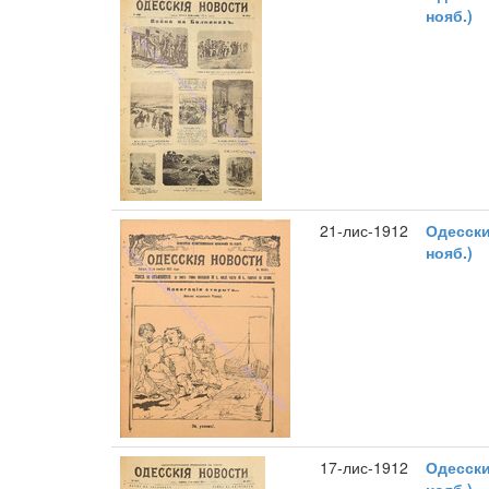
нояб.)
21-лис-1912
Одесски
нояб.)
17-лис-1912
Одесски