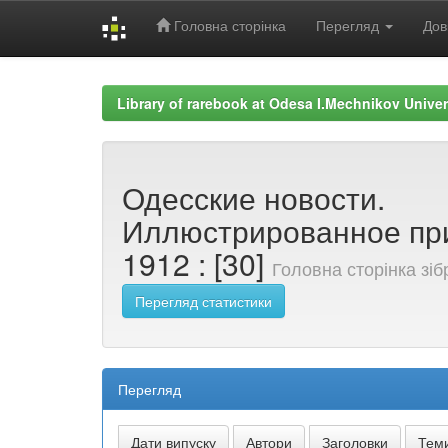
Головна сторінка
Перегляд
Дов
Skip
navigation
Library of rarebook at Odesa I.Mechnikov Univer
Одесские новости.
Иллюстрированное пр
1912 : [30]
Головна сторінка зі
Перегляд статистики
Перегляд