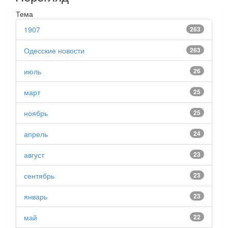
Тема
1907
263
Одесские новости
263
июль
26
март
25
ноябрь
25
апрель
24
август
23
сентябрь
23
январь
23
май
22