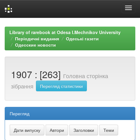
Skip
navigation
Library of rarebook at Odesa I.Mechnikov University
Періодичні видання
Одеські газети
Одесские новости
1907 : [263]
Головна сторінка
зібрання
Перегляд статистики
Перегляд