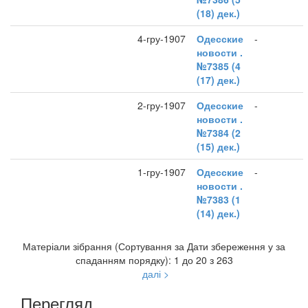
(18) дек.)
4-гру-1907
Одесские
-
новости .
№7385 (4
(17) дек.)
2-гру-1907
Одесские
-
новости .
№7384 (2
(15) дек.)
1-гру-1907
Одесские
-
новости .
№7383 (1
(14) дек.)
Матеріали зібрання (Сортування за Дати збереження у за
спаданням порядку): 1 до 20 з 263
далі >
Перегляд