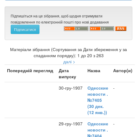
Підпишіться на це зібрання, щоб щодня отримувати
повідомлення по електронній пошті про нові додавання
Матеріали зібрання (Сортування за Дати збереження у за
спаданням порядку): 1 до 20 з 263
далі >
Попередній перегляд
Дата
Назва
Автор(и)
випуску
30-гру-1907
Одесские
-
новости .
№7405
(30 дек.
(12 янв.))
29-гру-1907
Одесские
-
новости .
№7404