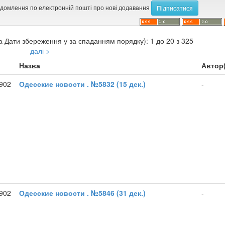
ідомлення по електронній пошті про нові додавання
а Дати збереження у за спаданням порядку): 1 до 20 з 325
далі >
Назва
Автор
1902
Одесские новости . №5832 (15 дек.)
-
1902
Одесские новости . №5846 (31 дек.)
-