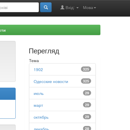
Вхід:
Мова
сти
Перегляд
Тема
1902
325
Одесские новости
325
июль
29
март
29
октябрь
29
декабрь
28