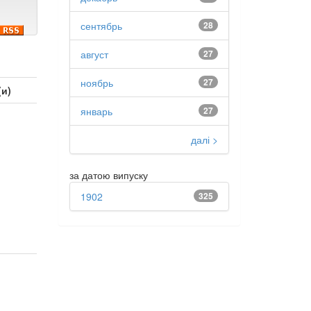
сентябрь
28
август
27
ноябрь
27
(и)
январь
27
далі >
за датою випуску
1902
325