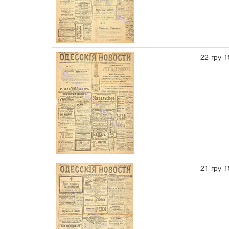
22-гру-
21-гру-