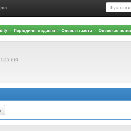
ідка
sity
Періодичні видання
Одеські газети
Одесские ново
зібрання