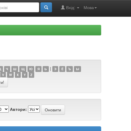
Вхід:
Мова
|
Ц
Ч
Ш
Щ
Ю
Я
Ь
Э
Ё
Ъ
Ы
V
W
X
Y
Z
Автори: