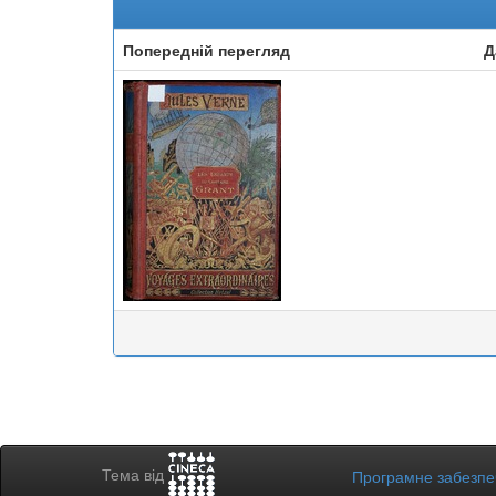
Попередній перегляд
Д
Тема від
Програмне забезп