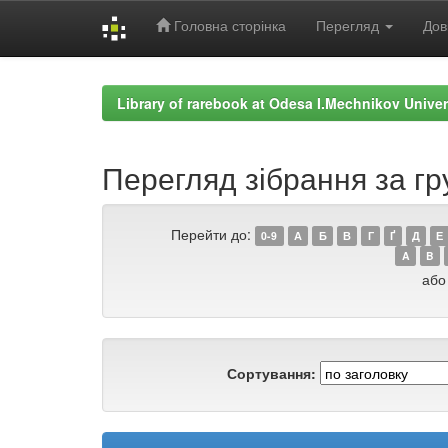
Головна сторінка
Перегляд
Дов
Skip
navigation
Library of rarebook at Odesa I.Mechnikov Univer
Перегляд зібрання за гр
Перейти до:
0-9
А
Б
В
Г
Ґ
Д
Е
A
B
або
Сортування: