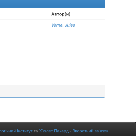
Автор(и)
Verne, Jules
огічний інститут
та
Х’юлет Пакард
-
Зворотний зв’язок