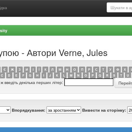
ідка
sity
упою - Автори Verne, Jules
Є
Ж
З
И
І
Ї
К
Л
М
Н
О
П
Р
С
Т
У
Ф
Х
C
D
E
F
G
H
I
J
K
L
M
N
O
P
Q
R
S
T
U
 ж введіть декілька перших літер:
Впорядкування:
Вивести на сторінку: