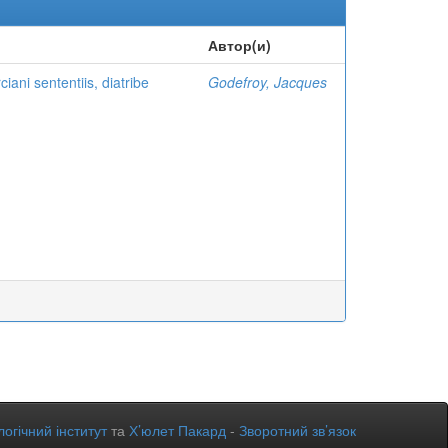
Автор(и)
iani sententiis, diatribe
Godefroy, Jacques
огічний інститут
та
Х’юлет Пакард
-
Зворотний зв’язок