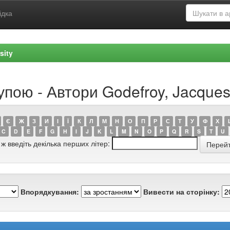
ідка
sity
упою - Автори Godefroy, Jacque
Є
Ж
З
И
І
Ї
К
Л
М
Н
О
П
Р
С
Т
У
Ф
Х
C
D
E
F
G
H
I
J
K
L
M
N
O
P
Q
R
S
T
U
 ж введіть декілька перших літер:
Впорядкування:
Вивести на сторінку: