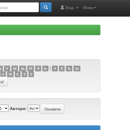
Вхід:
Мова
s
|
Ц
Ч
Ш
Щ
Ю
Я
Ь
Э
Ё
Ъ
Ы
V
W
X
Y
Z
Автори: