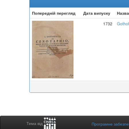
Попередній перегляд
Дата випуску
Назва
1732
Gothof
Тема від
Програмне забезп