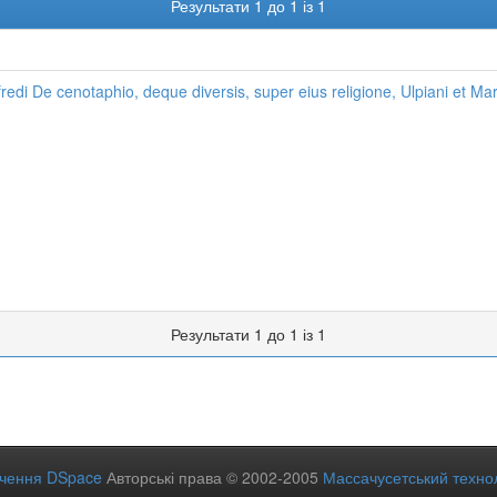
Результати 1 до 1 із 1
redi De cenotaphio, deque diversis, super eius religione, Ulpiani et Marc
Результати 1 до 1 із 1
ечення DSpace
Авторські права © 2002-2005
Массачусетський технол