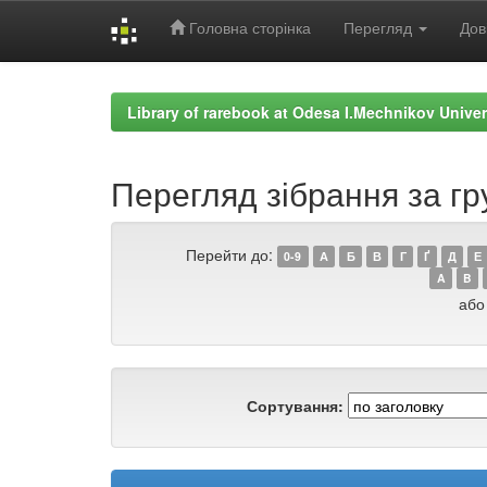
Головна сторінка
Перегляд
Дов
Skip
navigation
Library of rarebook at Odesa I.Mechnikov Univer
Перегляд зібрання за гр
Перейти до:
0-9
А
Б
В
Г
Ґ
Д
Е
A
B
або
Сортування: