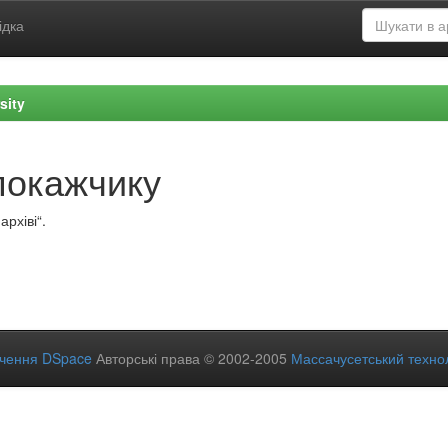
ідка
sity
покажчику
рхіві“.
ечення DSpace
Авторські права © 2002-2005
Массачусетський технол