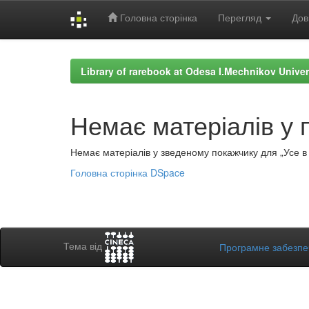
Головна сторінка
Перегляд
Дов
Skip
navigation
Library of rarebook at Odesa I.Mechnikov Univer
Немає матеріалів у 
Немає матеріалів у зведеному покажчику для „Усе в а
Головна сторінка DSpace
Тема від
Програмне забезп