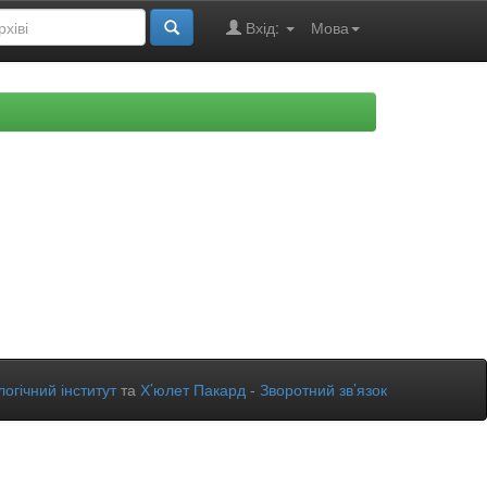
Вхід:
Мова
огічний інститут
та
Х’юлет Пакард
-
Зворотний зв’язок