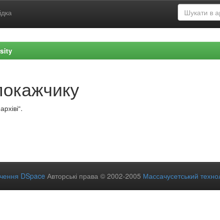
ідка
sity
покажчику
рхіві“.
ечення DSpace
Авторські права © 2002-2005
Массачусетський технол