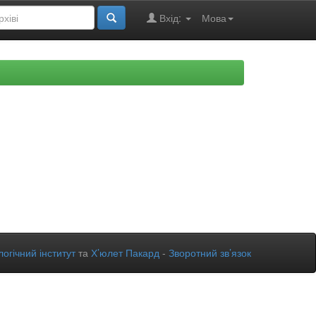
Вхід:
Мова
огічний інститут
та
Х’юлет Пакард
-
Зворотний зв’язок