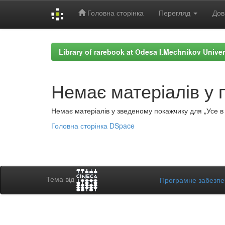
Головна сторінка
Перегляд
Дов
Skip
navigation
Library of rarebook at Odesa I.Mechnikov Univer
Немає матеріалів у 
Немає матеріалів у зведеному покажчику для „Усе в а
Головна сторінка DSpace
Тема від
Програмне забезп