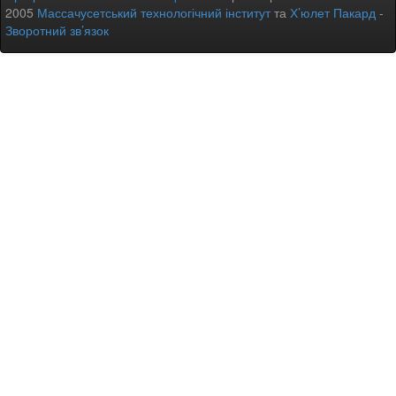
2005
Массачусетський технологічний інститут
та
Х’юлет Пакард
-
Зворотний зв’язок