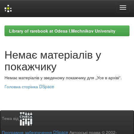
Skip
navigation
Library of rarebook at Odesa I.Mechnikov University
Немає матеріалів у
покажчику
Немає матеріалів у зведеному покажчику для „Усе в архіві“.
Головна сторінка DSpace
Тема від
Програмне забезпечення DSpace
Авторські права © 2002-