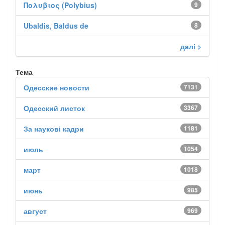
Πολυβιος (Polybius)
9
Ubaldis, Baldus de
8
далі >
Тема
Одесские новости
7131
Одесский листок
3367
За наукові кадри
1181
июль
1054
март
1018
июнь
985
август
969