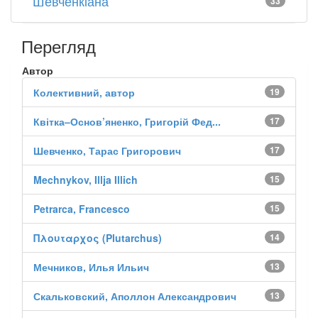
Шевченкіана
33
Перегляд
Автор
Колективний, автор
19
Квітка–Основ’яненко, Григорій Фед...
17
Шевченко, Тарас Григорович
17
Mechnykov, Illja Illich
15
Petrarca, Francesco
15
Πλουταρχος (Plutarchus)
14
Мечников, Илья Ильич
13
Скальковский, Аполлон Александрович
13