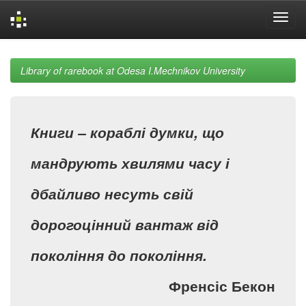
Skip
navigation
Library of rarebook at Odesa I.Mechnikov University
Книги – кораблі думки, що
мандрують хвилями часу і
дбайливо несуть свій
дорогоцінний вантаж від
покоління до покоління.
Френсіс Бекон