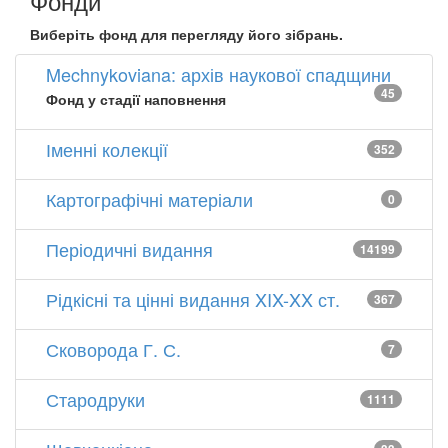
Фонди
Виберіть фонд для перегляду його зібрань.
Mechnykoviana: архів наукової спадщини
45
Фонд у стадії наповнення
Іменні колекції
352
Картографічні матеріали
0
Періодичні видання
14199
Рідкісні та цінні видання XIX-XX ст.
367
Сковорода Г. С.
7
Стародруки
1111